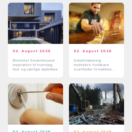
02. August 2026
02. August 2026
Blomster frederikssund
Industrilakering
inspiration til hverdag,
holstebro holdbare
fest og særlige øjeblikke
overflader til køkken,
møbler og inventar
02. August 2026
02. August 2026