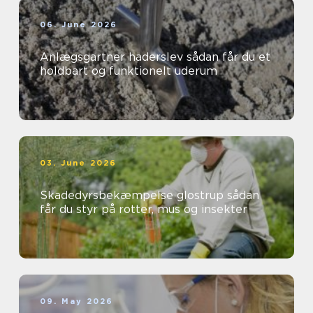
06. June 2026
Anlægsgartner haderslev sådan får du et
holdbart og funktionelt uderum
03. June 2026
Skadedyrsbekæmpelse glostrup sådan
får du styr på rotter, mus og insekter
09. May 2026