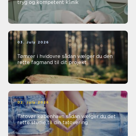
tryg og kompetent klinik
03. July 2026
Tømrer i hvidovre sådan vælger du den
rette fagmand til dit projekt
02. July 2026
Tatovør københavn sådan vælger du det
rette studie til din tatovering