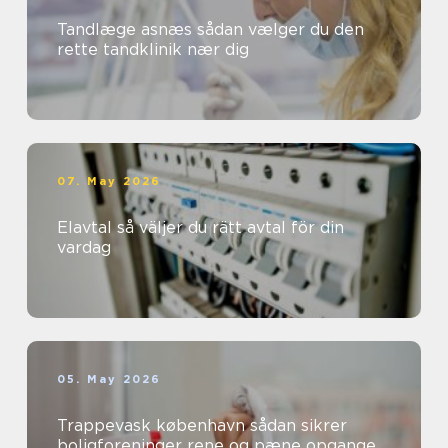
Tandlæge asnæs sådan vælger du den
rette tandklinik nær dig
07. May 2026
Elavtal så väljer du rätt avtal för din
vardag
05. May 2026
Trappevask københavn sådan sikrer
boligforeninger rene og pæne opgange