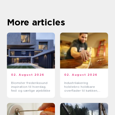
More articles
02. August 2026
02. August 2026
Blomster frederikssund
Industrilakering
inspiration til hverdag,
holstebro holdbare
fest og særlige øjeblikke
overflader til køkken,
møbler og inventar