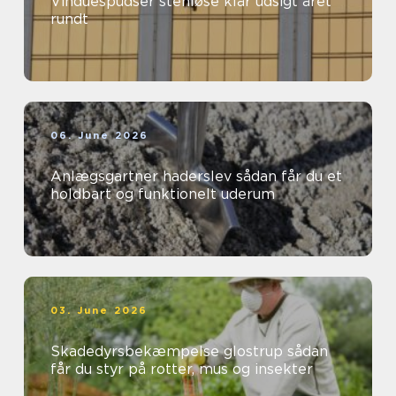
Vinduespudser stenløse klar udsigt året
rundt
06. June 2026
Anlægsgartner haderslev sådan får du et
holdbart og funktionelt uderum
03. June 2026
Skadedyrsbekæmpelse glostrup sådan
får du styr på rotter, mus og insekter