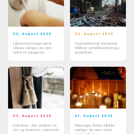
02. August 2026
02. August 2026
Låsesmed bagsværd
Sophantering linköping
sådan vælger du den
hållbar avfallshantering i
rette til opgaven
praktiken
02. August 2026
01. August 2026
Gardiner: der skaber ro,
Massage Århus sådan
stil og funktion i hjemmet
vælger du den rette