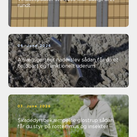
rundt
06. June 2026
Anlægsgartner haderslev sådan får du et
holdbart og funktionelt uderum
03. June 2026
Skadedyrsbekæmpelse glostrup sådan
får du styr på rotter, mus og insekter