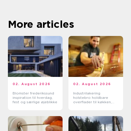
More articles
02. August 2026
02. August 2026
Blomster frederikssund
Industrilakering
inspiration til hverdag,
holstebro holdbare
fest og særlige øjeblikke
overflader til køkken,
møbler og inventar