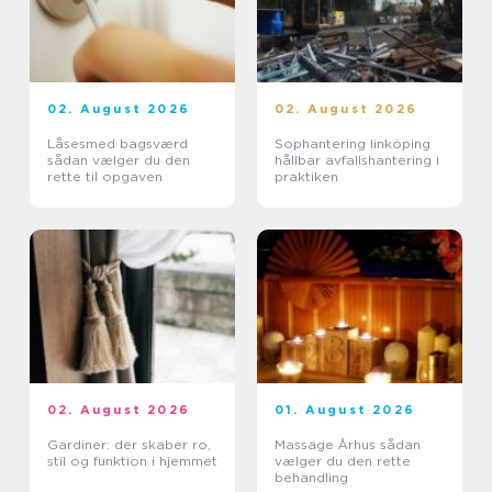
02. August 2026
02. August 2026
Låsesmed bagsværd
Sophantering linköping
sådan vælger du den
hållbar avfallshantering i
rette til opgaven
praktiken
02. August 2026
01. August 2026
Gardiner: der skaber ro,
Massage Århus sådan
stil og funktion i hjemmet
vælger du den rette
behandling