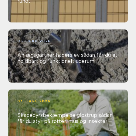
rundt
06. June 2026
Anlægsgartner haderslev sådan får du et
holdbart og funktionelt uderum
03. June 2026
Skadedyrsbekæmpelse glostrup sådan
får du styr på rotter, mus og insekter