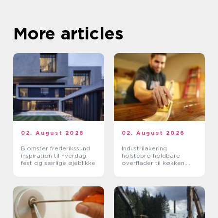
More articles
02. August 2026
02. August 2026
Blomster frederikssund
Industrilakering
inspiration til hverdag,
holstebro holdbare
fest og særlige øjeblikke
overflader til køkken,
møbler og inventar