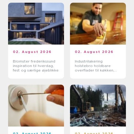
02. August 2026
02. August 2026
Blomster frederikssund
Industrilakering
inspiration til hverdag,
holstebro holdbare
fest og særlige øjeblikke
overflader til køkken,
møbler og inventar
02. August 2026
02. August 2026