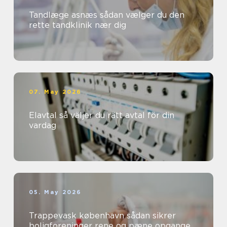
Tandlæge asnæs sådan vælger du den
rette tandklinik nær dig
07. May 2026
Elavtal så väljer du rätt avtal för din
vardag
05. May 2026
Trappevask københavn sådan sikrer
boligforeninger rene og pæne opgange