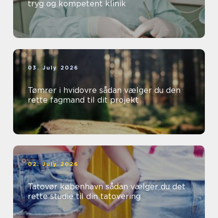
tryg og kompetent klinik
03. July 2026
Tømrer i hvidovre sådan vælger du den
rette fagmand til dit projekt
02. July 2026
Tatovør københavn sådan vælger du det
rette studie til din tatovering