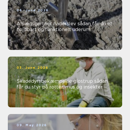
06. June 2026
Anlægsgartner haderslev sådan får du et
holdbart og funktionelt uderum
03. June 2026
Skadedyrsbekæmpelse glostrup sådan
får du styr på rotter, mus og insekter
09. May 2026