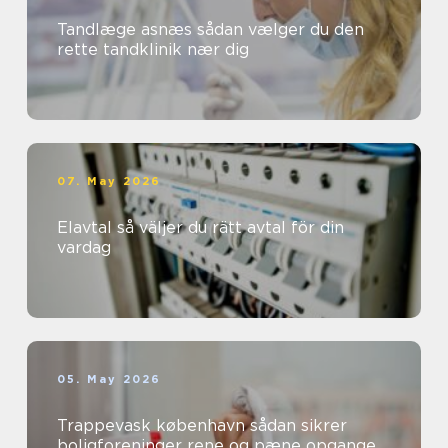
Tandlæge asnæs sådan vælger du den
rette tandklinik nær dig
07. May 2026
Elavtal så väljer du rätt avtal för din
vardag
05. May 2026
Trappevask københavn sådan sikrer
boligforeninger rene og pæne opgange