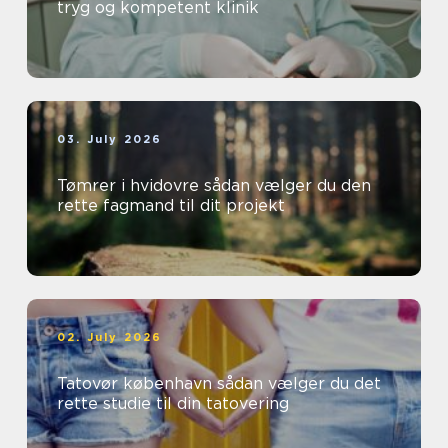
tryg og kompetent klinik
03. July 2026
Tømrer i hvidovre sådan vælger du den
rette fagmand til dit projekt
02. July 2026
Tatovør københavn sådan vælger du det
rette studie til din tatovering