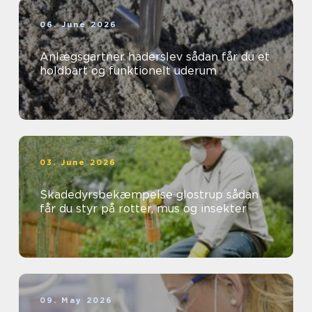
06. June 2026
Anlægsgartner haderslev sådan får du et
holdbart og funktionelt uderum
03. June 2026
Skadedyrsbekæmpelse glostrup sådan
får du styr på rotter, mus og insekter
09. May 2026