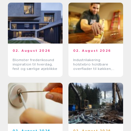
02. August 2026
02. August 2026
Blomster frederikssund
Industrilakering
inspiration til hverdag,
holstebro holdbare
fest og særlige øjeblikke
overflader til køkken,
møbler og inventar
02. August 2026
02. August 2026