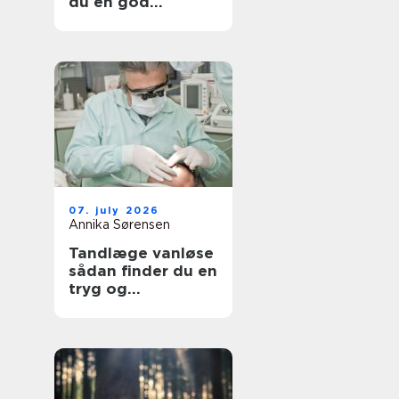
du en god
lejlighed
07. july 2026
Annika Sørensen
Tandlæge vanløse
sådan finder du en
tryg og
kompetent klinik