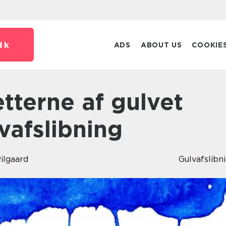
dk
ADS
ABOUT US
COOKIE
vafslibning
ilgaard
Gulvafslibn