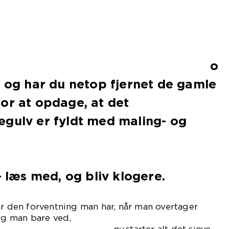
u o
, og har du netop fjernet de gamle
or at opdage, at det
ægulv er fyldt med maling- og
er
– læs med, og bliv klogere.
år den forventning man har, når man overtager
 og man bare ved,