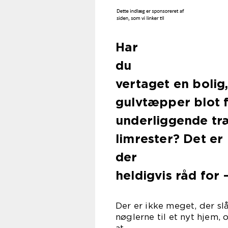
Har
d
vertaget en bolig
gulvtæpper blot f
underliggende tr
limrester? Det er
d
heldigvis råd for 
Der er ikke meget, der sl
nøglerne til et nyt hjem,