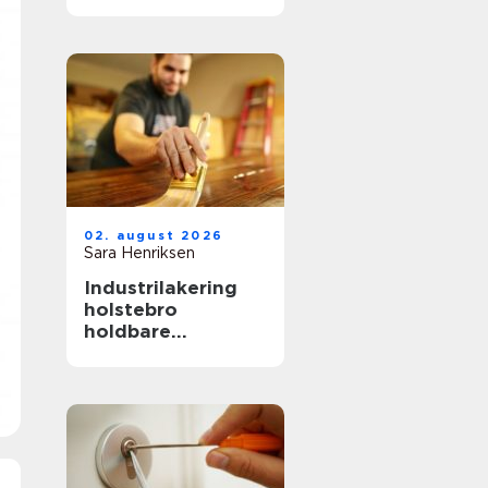
hverdag, fest og
særlige øjeblikke
02. august 2026
Sara Henriksen
Industrilakering
holstebro
holdbare
overflader til
køkken, møbler og
inventar