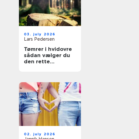
03. july 2026
Lars Pedersen
Tømrer i hvidovre
sådan vælger du
den rette
fagmand til dit
projekt
02. july 2026