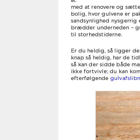
a
med at renovere og sætte
bolig, hvor gulvene er p
sandsynlighed nysgerrig 
brædder underneden – gul
til storhedstiderne.
Er du heldig, så ligger d
knap så heldig, har de tid
så kan der sidde både ma
ikke fortvivle; du kan ko
efterfølgende
gulvafslib