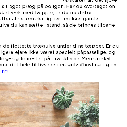
t
nu
starter alt det sjove
 sit eget præg på boligen. Har du overtaget en
akket væk med tæpper, er du med stor
efter at se, om der ligger smukke, gamle
ve du kan sætte i stand, så de bringes tilbage
er de flotteste trægulve under dine tæpper. Er du
ligere ejere ikke været specielt påpasselige, og
ling- og limrester på brædderne. Men du skal
mme det hele til livs med en gulvafhøvling og en
ning
.