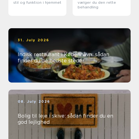
stil og funktion i hjemmet
vælger du den rette
behandling
31. July 2026
Indisk restaurant i København: sådan
finder du de bedste steder
08. July 2026
Bolig til leje i skive: sådan finder du en
god lejlighed