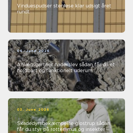
Vinduespudser stenløse klar udsigt året
rundt
06. June 2026
Anlægsgartner haderslev sådan får du et
holdbart og funktionelt uderum
03. June 2026
Skadedyrsbekæmpelse glostrup sådan
får du styr på rotter, mus og insekter