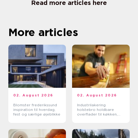
Read more articles here
More articles
02. August 2026
02. August 2026
Blomster frederikssund
Industrilakering
inspiration til hverdag,
holstebro holdbare
fest og særlige øjeblikke
overflader til køkken,
møbler og inventar