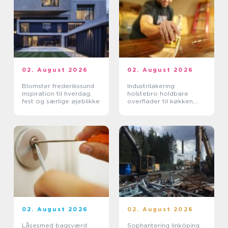
02. August 2026
02. August 2026
Blomster frederikssund
Industrilakering
inspiration til hverdag,
holstebro holdbare
fest og særlige øjeblikke
overflader til køkken,
møbler og inventar
02. August 2026
02. August 2026
Låsesmed bagsværd
Sophantering linköping