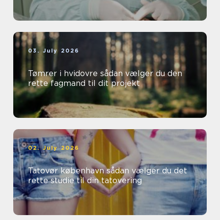
03. July 2026
Tømrer i hvidovre sådan vælger du den
rette fagmand til dit projekt
02. July 2026
Tatovør københavn sådan vælger du det
rette studie til din tatovering