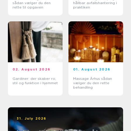
sådan vælger du den
hållbar avfallshantering i
rette til opgaven
praktiken
02. August 2026
01. August 2026
Gardiner: der skaber ro,
Massage Århus sådan
stil og funktion i hjemmet
vælger du den rette
behandling
31. July 2026