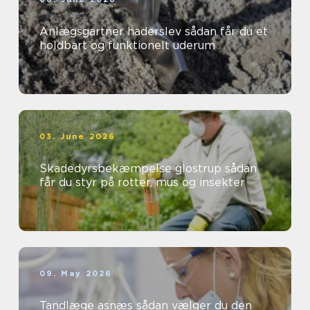
Anlægsgartner haderslev sådan får du et
holdbart og funktionelt uderum
03. June 2026
Skadedyrsbekæmpelse glostrup sådan
får du styr på rotter, mus og insekter
09. May 2026
Tandlæge asnæs sådan vælger du den