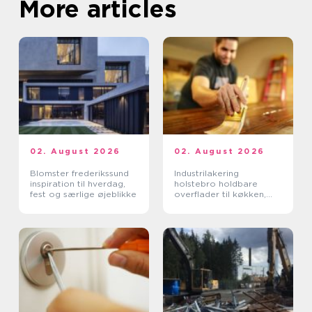
More articles
02. August 2026
02. August 2026
Blomster frederikssund
Industrilakering
inspiration til hverdag,
holstebro holdbare
fest og særlige øjeblikke
overflader til køkken,
møbler og inventar