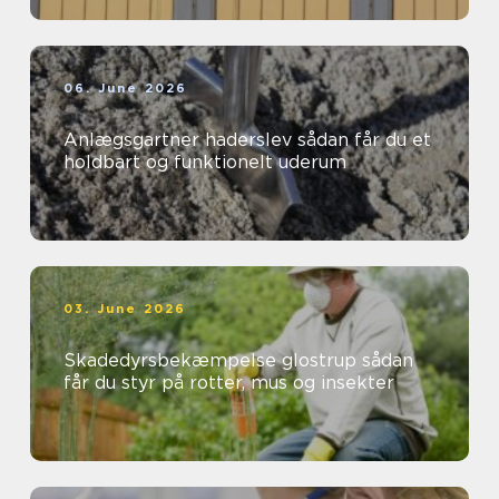
06. June 2026
Anlægsgartner haderslev sådan får du et
holdbart og funktionelt uderum
03. June 2026
Skadedyrsbekæmpelse glostrup sådan
får du styr på rotter, mus og insekter