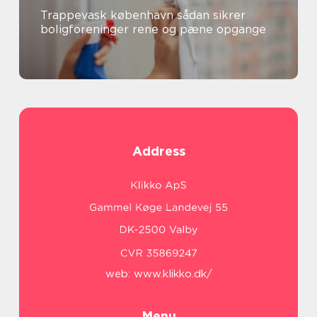
Trappevask københavn sådan sikrer
boligforeninger rene og pæne opgange
Address
web:
www.klikko.dk/
Menu