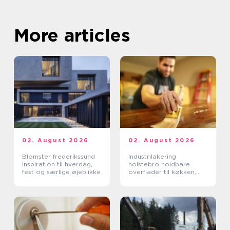
More articles
02. August 2026
02. August 2026
Blomster frederikssund
Industrilakering
inspiration til hverdag,
holstebro holdbare
fest og særlige øjeblikke
overflader til køkken,
møbler og inventar