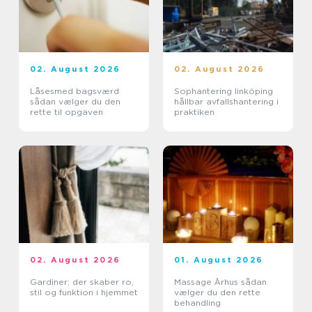
02. August 2026
02. August 2026
Låsesmed bagsværd
Sophantering linköping
sådan vælger du den
hållbar avfallshantering i
rette til opgaven
praktiken
02. August 2026
01. August 2026
Gardiner: der skaber ro,
Massage Århus sådan
stil og funktion i hjemmet
vælger du den rette
behandling