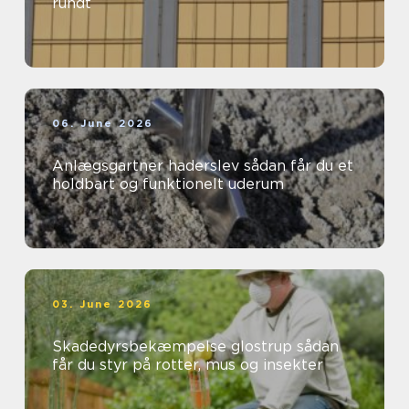
rundt
06. June 2026
Anlægsgartner haderslev sådan får du et
holdbart og funktionelt uderum
03. June 2026
Skadedyrsbekæmpelse glostrup sådan
får du styr på rotter, mus og insekter