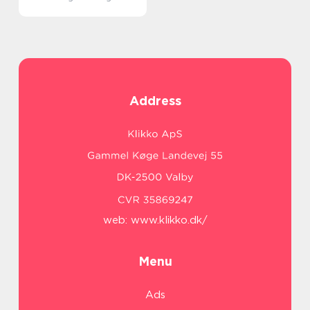
Address
web:
www.klikko.dk/
Menu
Ads