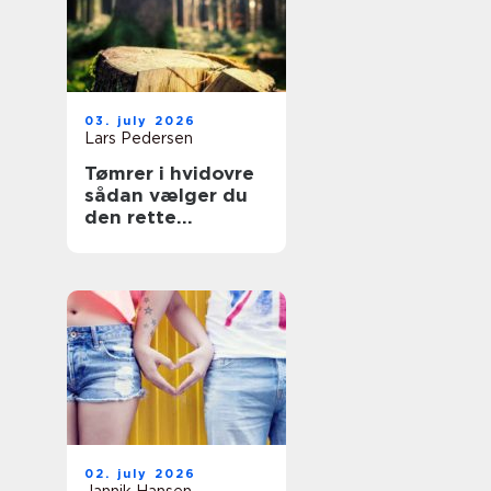
03. july 2026
Lars Pedersen
Tømrer i hvidovre
sådan vælger du
den rette
fagmand til dit
projekt
02. july 2026