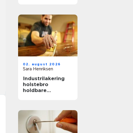
hverdag, fest og
særlige øjeblikke
02. august 2026
Sara Henriksen
Industrilakering
holstebro
holdbare
overflader til
køkken, møbler og
inventar