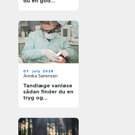
du en god
lejlighed
07. july 2026
Annika Sørensen
Tandlæge vanløse
sådan finder du en
tryg og
kompetent klinik