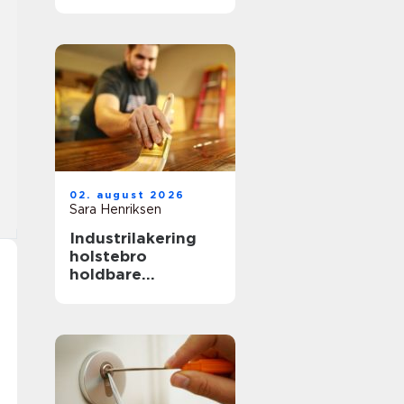
hverdag, fest og
særlige øjeblikke
02. august 2026
Sara Henriksen
Industrilakering
holstebro
holdbare
overflader til
køkken, møbler og
inventar