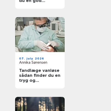
du en god
lejlighed
07. july 2026
Annika Sørensen
Tandlæge vanløse
sådan finder du en
tryg og
kompetent klinik