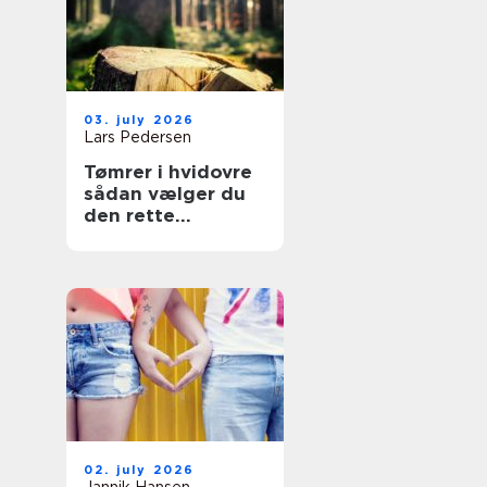
03. july 2026
Lars Pedersen
Tømrer i hvidovre
sådan vælger du
den rette
fagmand til dit
projekt
02. july 2026