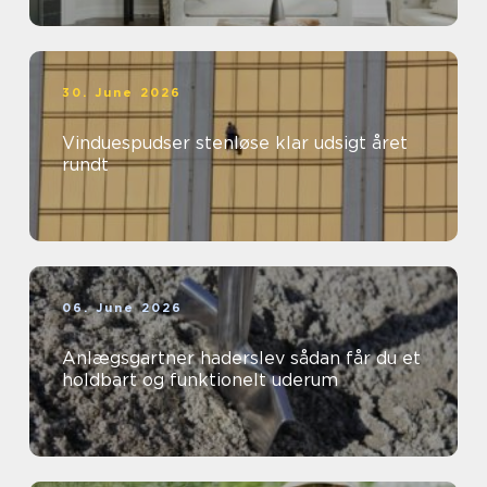
30. June 2026
Vinduespudser stenløse klar udsigt året
rundt
06. June 2026
Anlægsgartner haderslev sådan får du et
holdbart og funktionelt uderum