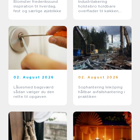
Blomster frederikssund
Industrilakering
inspiration til hverdag,
holstebro holdbare
fest og særlige øjeblikke
overflader til køkken,
møbler og inventar
02. August 2026
02. August 2026
Låsesmed bagsværd
Sophantering linköping
sådan vælger du den
hållbar avfallshantering i
rette til opgaven
praktiken