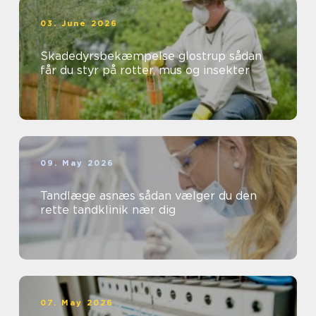
03. June 2026
Skadedyrsbekæmpelse glostrup sådan
får du styr på rotter, mus og insekter
09. May 2026
Tandlæge asnæs sådan vælger du den
rette tandklinik nær dig
07. May 2026