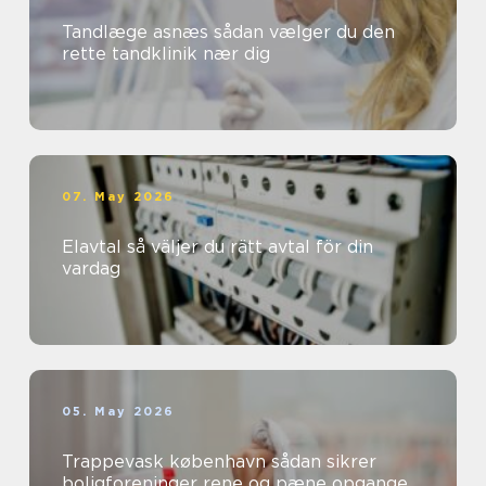
Tandlæge asnæs sådan vælger du den
rette tandklinik nær dig
07. May 2026
Elavtal så väljer du rätt avtal för din
vardag
05. May 2026
Trappevask københavn sådan sikrer
boligforeninger rene og pæne opgange