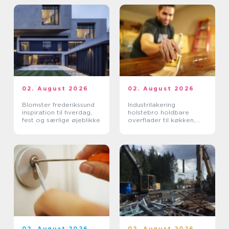
02. August 2026
02. August 2026
Blomster frederikssund
Industrilakering
inspiration til hverdag,
holstebro holdbare
fest og særlige øjeblikke
overflader til køkken,
møbler og inventar
02. August 2026
02. August 2026