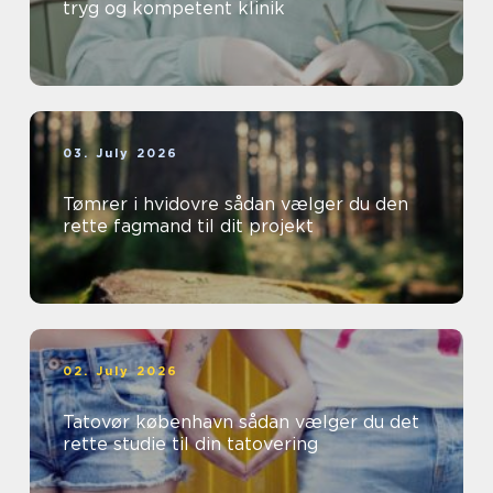
tryg og kompetent klinik
03. July 2026
Tømrer i hvidovre sådan vælger du den
rette fagmand til dit projekt
02. July 2026
Tatovør københavn sådan vælger du det
rette studie til din tatovering