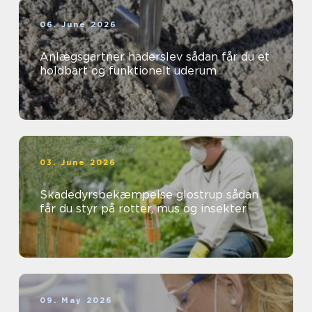
06. June 2026
Anlægsgartner haderslev sådan får du et
holdbart og funktionelt uderum
03. June 2026
Skadedyrsbekæmpelse glostrup sådan
får du styr på rotter, mus og insekter
09. May 2026