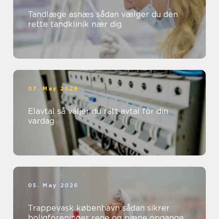
Tandlæge asnæs sådan vælger du den
rette tandklinik nær dig
07. May 2026
Elavtal så väljer du rätt avtal för din
vardag
05. May 2026
Trappevask københavn sådan sikrer
boligforeninger rene og pæne opgange