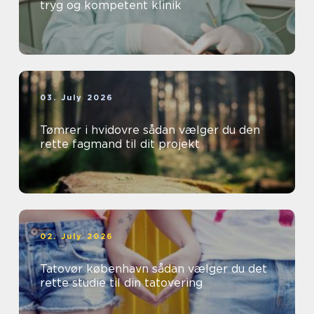
tryg og kompetent klinik
03. July 2026
Tømrer i hvidovre sådan vælger du den
rette fagmand til dit projekt
02. July 2026
Tatovør københavn sådan vælger du det
rette studie til din tatovering