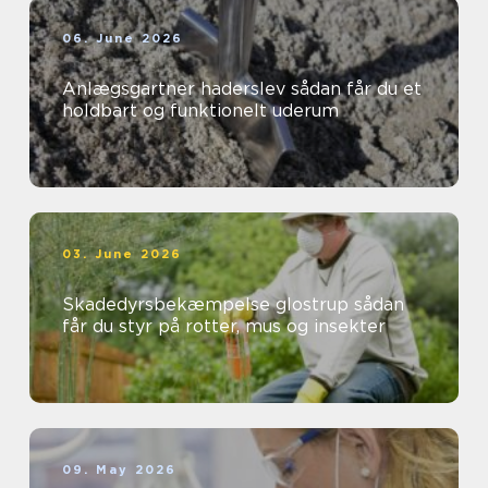
06. June 2026
Anlægsgartner haderslev sådan får du et
holdbart og funktionelt uderum
03. June 2026
Skadedyrsbekæmpelse glostrup sådan
får du styr på rotter, mus og insekter
09. May 2026