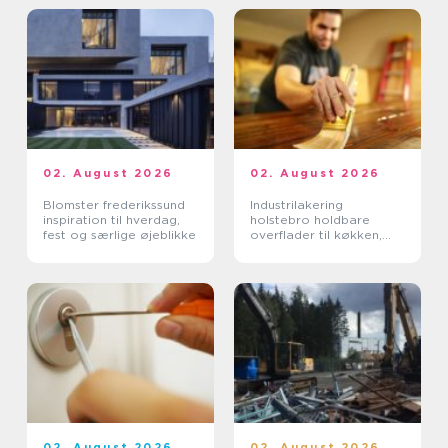
02. August 2026
02. August 2026
Blomster frederikssund
Industrilakering
inspiration til hverdag,
holstebro holdbare
fest og særlige øjeblikke
overflader til køkken,
møbler og inventar
02. August 2026
02. August 2026