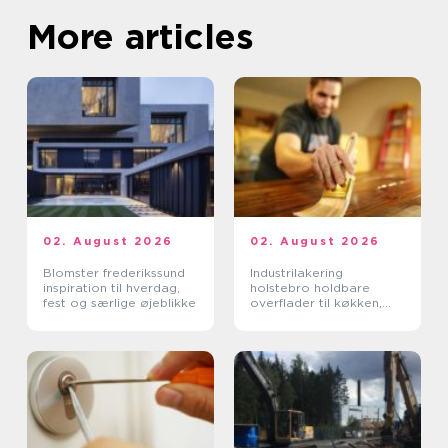
More articles
02. August 2026
02. August 2026
Blomster frederikssund
Industrilakering
inspiration til hverdag,
holstebro holdbare
fest og særlige øjeblikke
overflader til køkken,
møbler og inventar