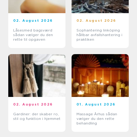
02. August 2026
02. August 2026
Låsesmed bagsværd
Sophantering linköping
sådan vælger du den
hållbar avfallshantering i
rette til opgaven
praktiken
02. August 2026
01. August 2026
Gardiner: der skaber ro,
Massage Århus sådan
stil og funktion i hjemmet
vælger du den rette
behandling