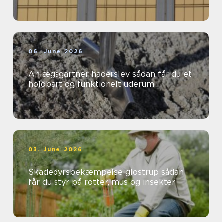
06. June 2026
Anlægsgartner haderslev sådan får du et
holdbart og funktionelt uderum
03. June 2026
Skadedyrsbekæmpelse glostrup sådan
får du styr på rotter, mus og insekter