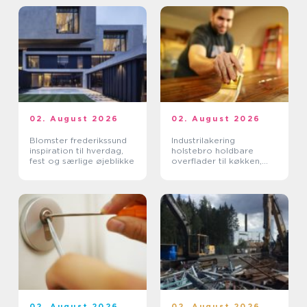
02. August 2026
02. August 2026
Blomster frederikssund
Industrilakering
inspiration til hverdag,
holstebro holdbare
fest og særlige øjeblikke
overflader til køkken,
møbler og inventar
02. August 2026
02. August 2026