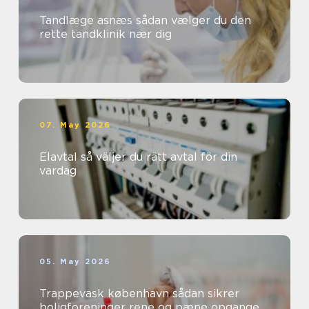
Tandlæge asnæs sådan vælger du den
rette tandklinik nær dig
07. May 2026
Elavtal så väljer du rätt avtal för din
vardag
05. May 2026
Trappevask københavn sådan sikrer
boligforeninger rene og pæne opgange