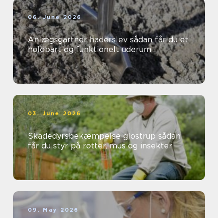
06. June 2026
Anlægsgartner haderslev sådan får du et
holdbart og funktionelt uderum
03. June 2026
Skadedyrsbekæmpelse glostrup sådan
får du styr på rotter, mus og insekter
09. May 2026