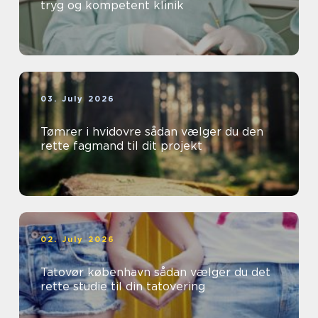
tryg og kompetent klinik
03. July 2026
Tømrer i hvidovre sådan vælger du den
rette fagmand til dit projekt
02. July 2026
Tatovør københavn sådan vælger du det
rette studie til din tatovering