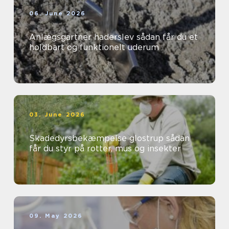
06. June 2026
Anlægsgartner haderslev sådan får du et
holdbart og funktionelt uderum
03. June 2026
Skadedyrsbekæmpelse glostrup sådan
får du styr på rotter, mus og insekter
09. May 2026