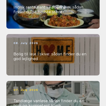
Indisk restaurant i København: sådan
finder du de bedste steder
08. July 2026
Bolig til leje i skive: sådan finder du en
god lejlighed
07. July 2026
Tandlæge vanløse sådan finder du en
tryg og kompetent klinik