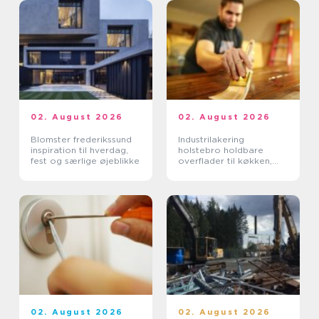
02. August 2026
02. August 2026
Blomster frederikssund
Industrilakering
inspiration til hverdag,
holstebro holdbare
fest og særlige øjeblikke
overflader til køkken,
møbler og inventar
02. August 2026
02. August 2026