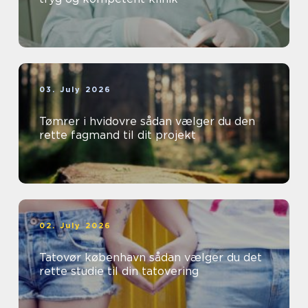
03. July 2026
Tømrer i hvidovre sådan vælger du den
rette fagmand til dit projekt
02. July 2026
Tatovør københavn sådan vælger du det
rette studie til din tatovering