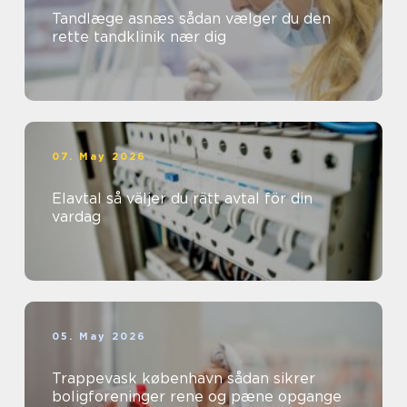
Tandlæge asnæs sådan vælger du den
rette tandklinik nær dig
07. May 2026
Elavtal så väljer du rätt avtal för din
vardag
05. May 2026
Trappevask københavn sådan sikrer
boligforeninger rene og pæne opgange