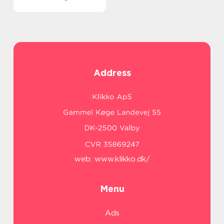
Address
web:
www.klikko.dk/
Menu
Ads