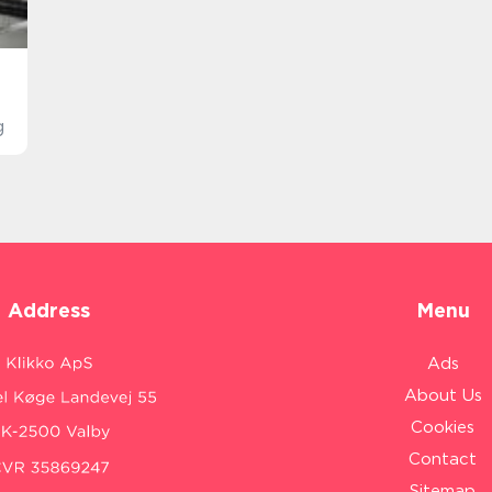
g
Address
Menu
Ads
About Us
Cookies
Contact
Sitemap