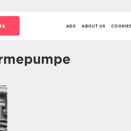
dk
ADS
ABOUT US
COOKIE
 Varmepumpe