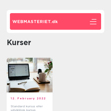
WEBMASTERIET.
dk
Kurser
12. February 2022
Standard kursus eller
udviklings kursus