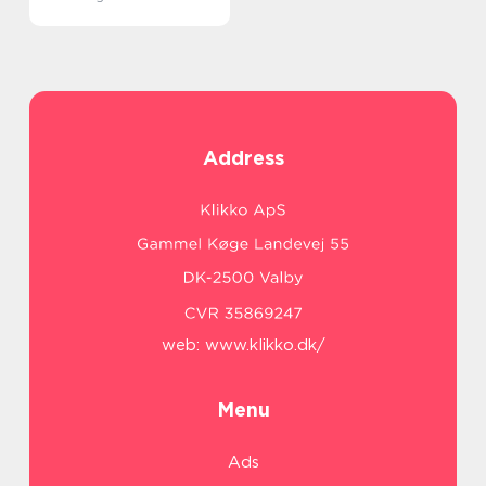
Address
web:
www.klikko.dk/
Menu
Ads