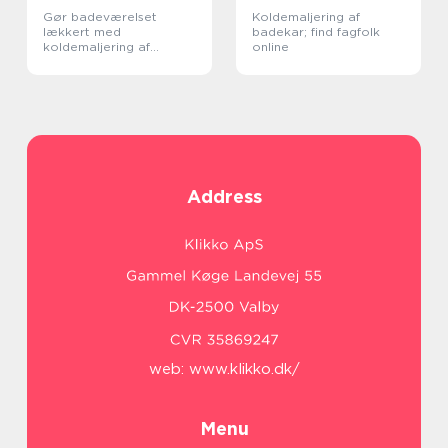
Gør badeværelset
Koldemaljering af
lækkert med
badekar; find fagfolk
koldemaljering af
online
badekar
Address
web:
www.klikko.dk/
Menu