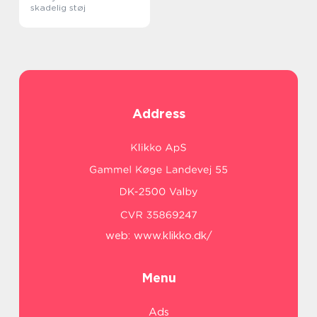
skadelig støj
Address
web:
www.klikko.dk/
Menu
Ads