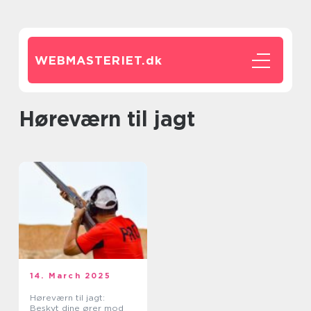
WEBMASTERIET.
dk
høreværn til jagt
14. March 2025
Høreværn til jagt:
Beskyt dine ører mod