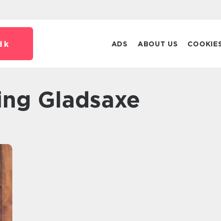
dk
ADS
ABOUT US
COOKIE
ning Gladsaxe