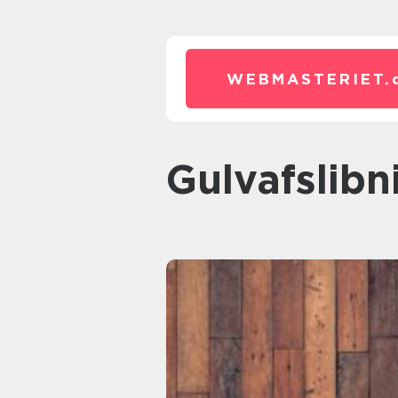
WEBMASTERIET.
Gulvafslib