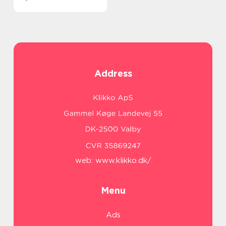
Address
web:
www.klikko.dk/
Menu
Ads