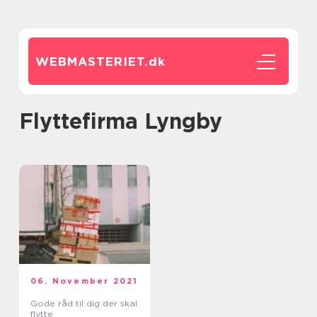
WEBMASTERIET.
dk
flyttefirma Lyngby
06. November 2021
Gode råd til dig der skal
flytte