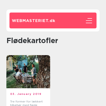
WEBMASTERIET.
dk
flødekartofler
03. January 2019
Tre former for lækkert
tilbehør med fløde