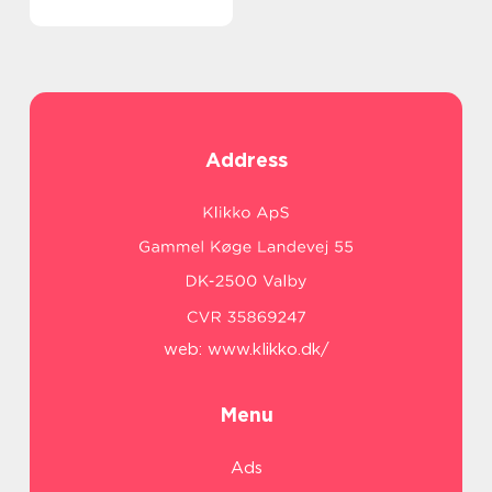
Address
web:
www.klikko.dk/
Menu
Ads