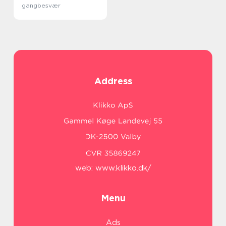
gangbesvær
Address
web:
www.klikko.dk/
Menu
Ads