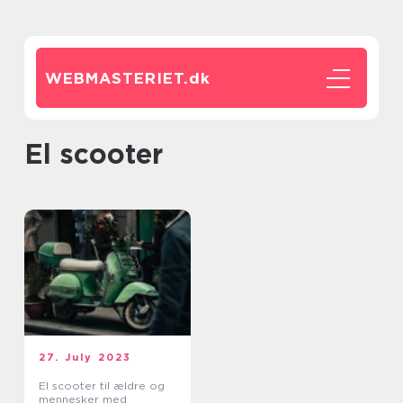
WEBMASTERIET.
dk
El scooter
27. July 2023
El scooter til ældre og
mennesker med