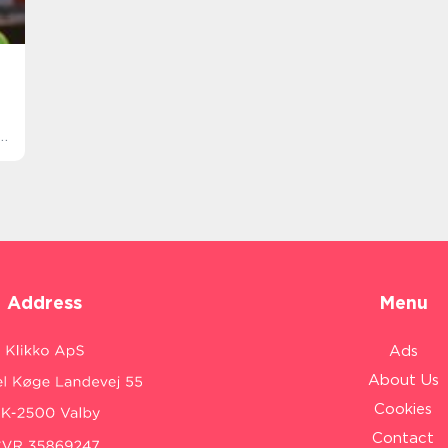
el
Address
Menu
Ads
About Us
Cookies
Contact