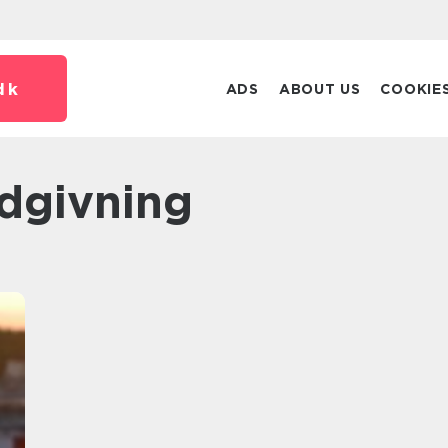
dk
ADS
ABOUT US
COOKIE
ådgivning